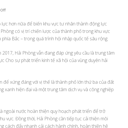
Off
on
Hải
Phòng
 lực hơn nữa để biến khu vực tư nhân thành động lực
yêu
i Phòng có vị trí chiến lược của thành phố trong khu vực
cầu
 phía Bắc – trong quá trình hội nhập quốc tế sâu rộng.
chuyển
khu
vực
2017, Hải Phòng vẫn đang đáp ứng yêu cầu là trung tâm
tư
ực Cho sự phát triển kinh tế xã hội của vùng duyên hải
nhân
thành
động
 để xứng đáng với vị thế là thành phố lớn thứ ba của đất
lực
phát
g xanh hiện đại và một trung tâm dịch vụ và công nghiệp
triển
à ngoài nước hoàn thiện quy hoạch phát triển để trở
u vực. Đồng thời, Hải Phòng cần tiếp tục cải thiện môi
ằng cách đẩy nhanh cải cách hành chính, hoàn thiện hệ