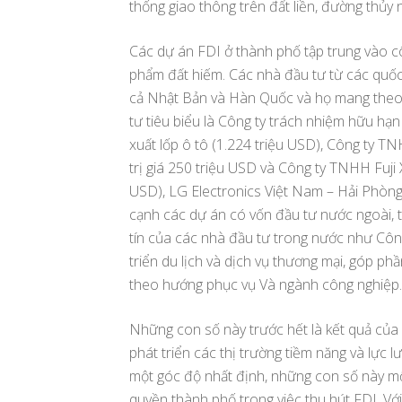
thống giao thông trên đất liền, đường thủy
Các dự án FDI ở thành phố tập trung vào côn
phẩm đất hiếm. Các nhà đầu tư từ các quốc
cả Nhật Bản và Hàn Quốc và họ mang theo c
tư tiêu biểu là Công ty trách nhiệm hữu hạ
xuất lốp ô tô (1.224 triệu USD), Công ty
trị giá 250 triệu USD và Công ty TNHH Fuji
USD), LG Electronics Việt Nam – Hải Phòng 
cạnh các dự án có vốn đầu tư nước ngoài, 
tín của các nhà đầu tư trong nước như Cô
triển du lịch và dịch vụ thương mại, góp p
theo hướng phục vụ Và ngành công nghiệp.
Những con số này trước hết là kết quả của 
phát triển các thị trường tiềm năng và lực 
một góc độ nhất định, những con số này mộ
quyền thành phố trong việc thu hút FDI. Vớ