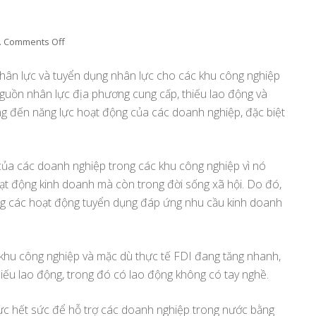
.
Comments Off
on
Bắc
Ninh
nhân lực và tuyển dụng nhân lực cho các khu công nghiệp
hỗ
nguồn nhân lực địa phương cung cấp, thiếu lao động và
trợ
ng đến năng lực hoạt động của các doanh nghiệp, đặc biệt
tuyển
dụng
nhân
lực
ủa các doanh nghiệp trong các khu công nghiệp vì nó
cho
oạt động kinh doanh mà còn trong đời sống xã hội. Do đó,
các
ong các hoạt động tuyển dụng đáp ứng nhu cầu kinh doanh
khu
công
nghiệp
 khu công nghiệp và mặc dù thực tế FDI đang tăng nhanh,
hiếu lao động, trong đó có lao động không có tay nghề.
ực hết sức để hỗ trợ các doanh nghiệp trong nước bằng