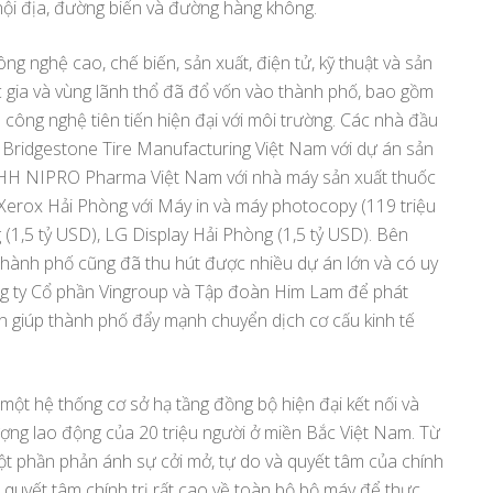
 nội địa, đường biển và đường hàng không.
g nghệ cao, chế biến, sản xuất, điện tử, kỹ thuật và sản
 gia và vùng lãnh thổ đã đổ vốn vào thành phố, bao gồm
ông nghệ tiên tiến hiện đại với môi trường. Các nhà đầu
n Bridgestone Tire Manufacturing Việt Nam với dự án sản
 TNHH NIPRO Pharma Việt Nam với nhà máy sản xuất thuốc
 Xerox Hải Phòng với Máy in và máy photocopy (119 triệu
(1,5 tỷ USD), LG Display Hải Phòng (1,5 tỷ USD). Bên
thành phố cũng đã thu hút được nhiều dự án lớn và có uy
ng ty Cổ phần Vingroup và Tập đoàn Him Lam để phát
hần giúp thành phố đẩy mạnh chuyển dịch cơ cấu kinh tế
một hệ thống cơ sở hạ tầng đồng bộ hiện đại kết nối và
lượng lao động của 20 triệu người ở miền Bắc Việt Nam. Từ
t phần phản ánh sự cởi mở, tự do và quyết tâm của chính
i quyết tâm chính trị rất cao về toàn bộ bộ máy để thực