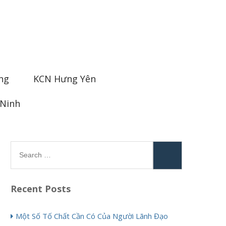
ng
KCN Hưng Yên
 Ninh
Search
for:
Recent Posts
Một Số Tố Chất Cần Có Của Người Lãnh Đạo