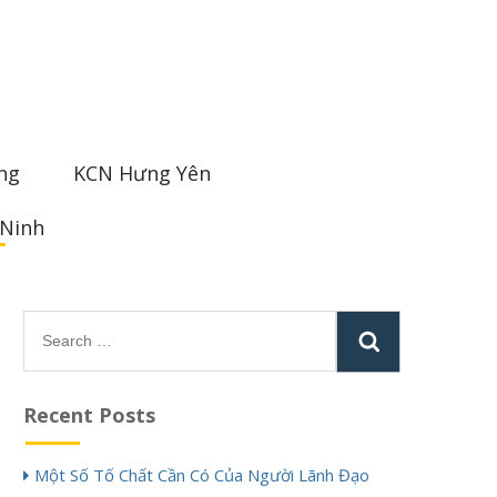
ng
KCN Hưng Yên
 Ninh
Search
for:
Recent Posts
Một Số Tố Chất Cần Có Của Người Lãnh Đạo