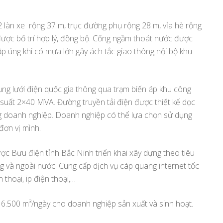
 làn xe rộng 37 m, trục đường phụ rộng 28 m, vỉa hè rộng
ược bố trí hợp lý, đồng bộ. Cống ngầm thoát nước được
 úng khi có mưa lớn gây ách tắc giao thông nội bộ khu
ụng lưới điện quốc gia thông qua trạm biến áp khu công
 suất 2×40 MVA. Đường truyền tải điện được thiết kế dọc
ng doanh nghiệp. Doanh nghiệp có thể lựa chọn sử dụng
đơn vị mình.
được Bưu điện tỉnh Bắc Ninh triển khai xây dựng theo tiêu
ng và ngoài nước. Cung cấp dịch vụ cáp quang internet tốc
 thoại, ip điện thoại,…
 6.500 m³/ngày cho doanh nghiệp sản xuất và sinh hoạt.