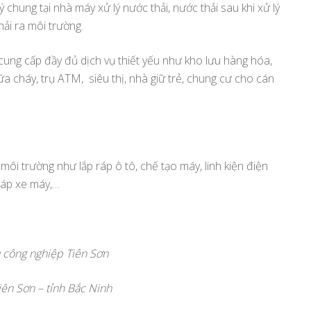
ý chung tại nhà máy xử lý nước thải, nước thải sau khi xử lý
ải ra môi trường.
cung cấp đầy đủ dịch vụ thiết yếu như kho lưu hàng hóa,
ữa cháy, trụ ATM, siêu thị, nhà giữ trẻ, chung cư cho cán
ôi trường như lắp ráp ô tô, chế tạo máy, linh kiện điện
 ráp xe máy,…
u công nghiệp Tiên Sơn
iên Sơn – tỉnh Bắc Ninh