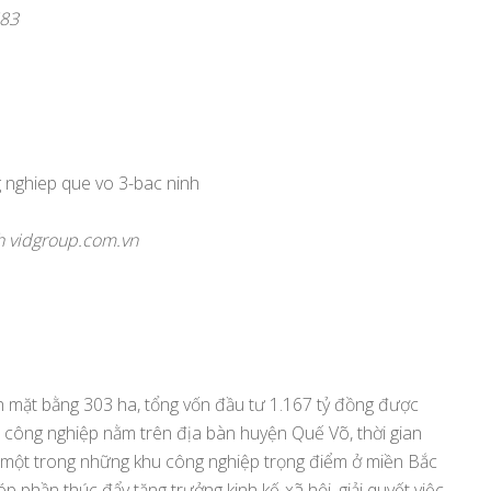
583
 vidgroup.com.vn
h mặt bằng 303 ha, tổng vốn đầu tư 1.167 tỷ đồng được
 công nghiệp nằm trên địa bàn huyện Quế Võ, thời gian
à một trong những khu công nghiệp trọng điểm ở miền Bắc
p phần thúc đẩy tăng trưởng kinh kế-xã hội, giải quyết việc