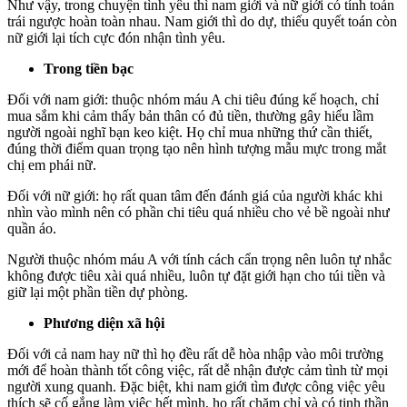
Như vậy, trong chuyện tình yêu thì nam giới và nữ giới có tính toán
trái ngược hoàn toàn nhau. Nam giới thì do dự, thiếu quyết toán còn
nữ giới lại tích cực đón nhận tình yêu.
Trong tiền bạc
Đối với nam giới: thuộc nhóm máu A chi tiêu đúng kế hoạch, chỉ
mua sắm khi cảm thấy bản thân có đủ tiền, thường gây hiểu lầm
người ngoài nghĩ bạn keo kiệt. Họ chỉ mua những thứ cần thiết,
đúng thời điểm quan trọng tạo nên hình tượng mẫu mực trong mắt
chị em phái nữ.
Đối với nữ giới: họ rất quan tâm đến đánh giá của người khác khi
nhìn vào mình nên có phần chi tiêu quá nhiều cho vẻ bề ngoài như
quần áo.
Người thuộc nhóm máu A với tính cách cẩn trọng nên luôn tự nhắc
không được tiêu xài quá nhiều, luôn tự đặt giới hạn cho túi tiền và
giữ lại một phần tiền dự phòng.
Phương diện xã hội
Đối với cả nam hay nữ thì họ đều rất dễ hòa nhập vào môi trường
mới để hoàn thành tốt công việc, rất dễ nhận được cảm tình từ mọi
người xung quanh. Đặc biệt, khi nam giới tìm được công việc yêu
thích sẽ cố gắng làm việc hết mình, họ rất chăm chỉ và có tinh thần