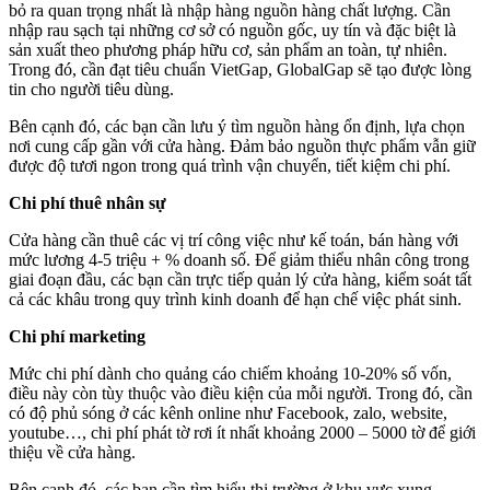
bỏ ra quan trọng nhất là nhập hàng nguồn hàng chất lượng. Cần
nhập rau sạch tại những cơ sở có nguồn gốc, uy tín và đặc biệt là
sản xuất theo phương pháp hữu cơ, sản phẩm an toàn, tự nhiên.
Trong đó, cần đạt tiêu chuẩn VietGap, GlobalGap sẽ tạo được lòng
tin cho người tiêu dùng.
Bên cạnh đó, các bạn cần lưu ý tìm nguồn hàng ổn định, lựa chọn
nơi cung cấp gần với cửa hàng. Đảm bảo nguồn thực phẩm vẫn giữ
được độ tươi ngon trong quá trình vận chuyển, tiết kiệm chi phí.
Chi phí thuê nhân sự
Cửa hàng cần thuê các vị trí công việc như kế toán, bán hàng với
mức lương 4-5 triệu + % doanh số. Để giảm thiểu nhân công trong
giai đoạn đầu, các bạn cần trực tiếp quản lý cửa hàng, kiểm soát tất
cả các khâu trong quy trình kinh doanh để hạn chế việc phát sinh.
Chi phí marketing
Mức chi phí dành cho quảng cáo chiếm khoảng 10-20% số vốn,
điều này còn tùy thuộc vào điều kiện của mỗi người. Trong đó, cần
có độ phủ sóng ở các kênh online như Facebook, zalo, website,
youtube…, chi phí phát tờ rơi ít nhất khoảng 2000 – 5000 tờ để giới
thiệu về cửa hàng.
Bên cạnh đó, các bạn cần tìm hiểu thị trường ở khu vực xung