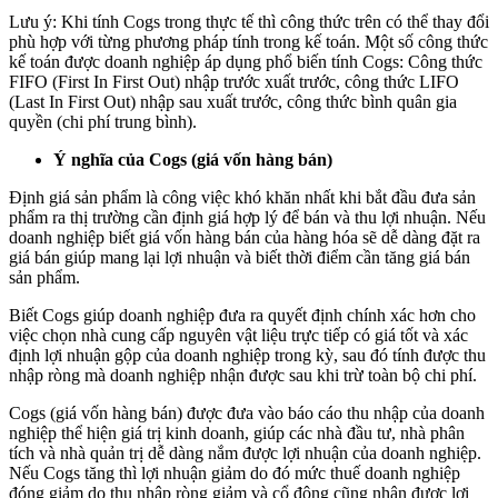
Lưu ý: Khi tính Cogs trong thực tế thì công thức trên có thể thay đổi
phù hợp với từng phương pháp tính trong kế toán. Một số công thức
kế toán được doanh nghiệp áp dụng phổ biến tính Cogs: Công thức
FIFO (First In First Out) nhập trước xuất trước, công thức LIFO
(Last In First Out) nhập sau xuất trước, công thức bình quân gia
quyền (chi phí trung bình).
Ý nghĩa của Cogs (giá vốn hàng bán)
Định giá sản phẩm là công việc khó khăn nhất khi bắt đầu đưa sản
phẩm ra thị trường cần định giá hợp lý để bán và thu lợi nhuận. Nếu
doanh nghiệp biết giá vốn hàng bán của hàng hóa sẽ dễ dàng đặt ra
giá bán giúp mang lại lợi nhuận và biết thời điểm cần tăng giá bán
sản phẩm.
Biết Cogs giúp doanh nghiệp đưa ra quyết định chính xác hơn cho
việc chọn nhà cung cấp nguyên vật liệu trực tiếp có giá tốt và xác
định lợi nhuận gộp của doanh nghiệp trong kỳ, sau đó tính được thu
nhập ròng mà doanh nghiệp nhận được sau khi trừ toàn bộ chi phí.
Cogs (giá vốn hàng bán) được đưa vào báo cáo thu nhập của doanh
nghiệp thể hiện giá trị kinh doanh, giúp các nhà đầu tư, nhà phân
tích và nhà quản trị dễ dàng nắm được lợi nhuận của doanh nghiệp.
Nếu Cogs tăng thì lợi nhuận giảm do đó mức thuế doanh nghiệp
đóng giảm do thu nhập ròng giảm và cổ đông cũng nhận được lợi