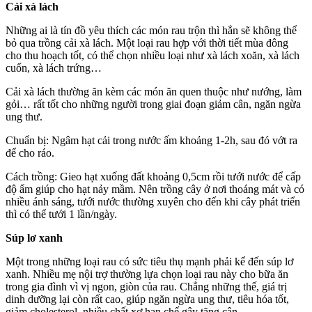
Cải xà lách
Những ai là tín đồ yêu thích các món rau trộn thì hẳn sẽ không thể
bỏ qua trồng cải xà lách. Một loại rau hợp với thời tiết mùa đông
cho thu hoạch tốt, có thể chọn nhiều loại như xà lách xoăn, xà lách
cuốn, xà lách trứng…
Cải xà lách thường ăn kèm các món ăn quen thuộc như nướng, làm
gỏi… rất tốt cho những người trong giai đoạn giảm cân, ngăn ngừa
ung thư.
Chuẩn bị: Ngâm hạt cải trong nước ấm khoảng 1-2h, sau đó vớt ra
để cho ráo.
Cách trồng: Gieo hạt xuống đất khoảng 0,5cm rồi tưới nước để cấp
độ ẩm giúp cho hạt nảy mầm. Nên trồng cây ở nơi thoáng mát và có
nhiều ánh sáng, tưới nước thường xuyên cho đến khi cây phát triển
thì có thể tưới 1 lần/ngày.
Súp lơ xanh
Một trong những loại rau có sức tiêu thụ mạnh phải kể đến súp lơ
xanh. Nhiều mẹ nội trợ thường lựa chọn loại rau này cho bữa ăn
trong gia đình vì vị ngon, giòn của rau. Chẳng những thế, giá trị
dinh dưỡng lại còn rất cao, giúp ngăn ngừa ung thư, tiêu hóa tốt,
giảm cholesterol, nhiều chất xơ hạn chế gây tăng cân.