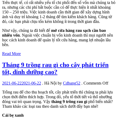
Trên thực tế, có rất nhiều yếu tố chi phối đến số vốn mà chúng ta bỏ
ra, nhưng các chi phí bắt buộc cần có để thực hiện ít nhất khoảng
150 – 250 triệu. Việc kinh doanh cần thời gian để xây dựng hình
ảnh và duy trì khoảng 1-2 tháng để tìm kiếm khách hàng. Cũng từ
đó, các bạn phải chịu tốn kém không ít trong thời gian đầu.
Như vậy, chúng ta đã biết để
mở cửa hàng rau sạch cần bao
nhiêu vốn
. Ngoài việc chuẩn bị vốn kinh doanh thì mọi người nên
học cách kinh doanh để quản lý tốt cửa hàng, mang lợi nhuận lâu
bền.
Read More
Tháng 9 trồng rau gì cho cây phát triển
tốt, dinh dưỡng cao?
on
2021-06-22
2021-06-22
.
Hà Nội
by
Cdbang52
.
Comments Off
Thán
Trồng rau để cho thu hoạch tốt, cây phát triển thì chúng ta phải lựa
9
chọn thời điểm thích hợp. Trong đó, yếu tố thời tiết và thổ nhưỡng
trồng
đóng vai trò quan trọng. Vậy
tháng 9 trồng rau gì
phổ biến nhất?
rau
Tham khảo các loại rau theo danh sách dưới đây bạn nhé!
gì
cho
Cải bẹ xanh
cây