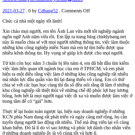
on
2021-03-27
.
0
by
Cdbang52
.
Comments Off
Giới
Chúc cả nhà một ngày tốt lành!
thiệu
chiddybang.net
Xin chào mọi người, em tên Ánh Lan vừa mới tốt nghiệp ngành
ngôn ngữ Anh năm vừa rồi. Em lập ra trang blog chiddybang.net
này là muốn chia sẻ với mọi người những thông tin, việc làm thuộc
những khu công nghiệp miền Nam mà em tự tìm hiểu được qua
nhiều kênh thông tin. Hy vọng sẽ giúp ích được cho mọi người.
Từ khi còn học năm 3 chuẩn bị lên năm 4, em đã bắt đầu tìm kiếm
việc làm liên quan tới ngành học của em ở TPHCM, và em phát
hiện ra một điều rằng việc làm ở những khu công nghiệp rất nhiều
mà nhân lực đầu quân vào thì lại đang thiếu vô cùng. Em có thử
chia sẻ với các bạn học cùng thì đa số đều nói rằng đi làm ở những
khu công nghiệp rất thiệt thòi về những chế độ phúc lợi hay lương
bổng, hơn hết là mọi người ngại việc đi xa và muốn được làm việc ở
trung tâm để có “giá” hơn.
Thực tế lại hoàn toàn ngược lại, hiện nay doanh nghiệp ở những
KCN phía Nam đang rất phát triển và ngày càng mở rộng, họ cần
tuyển dụng người lao động rất nhiều. Thế mà ứng viên lại vô cùng
khan hiếm. Đó là lí do vì sao lương và phúc lợi dành cho nhân viên
ở những doanh nghiệp ấy là vô cùng tốt và hợp lí.