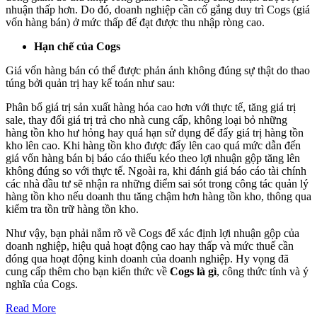
nhuận thấp hơn. Do đó, doanh nghiệp cần cố gắng duy trì Cogs (giá
vốn hàng bán) ở mức thấp để đạt được thu nhập ròng cao.
Hạn chế của Cogs
Giá vốn hàng bán có thể được phản ánh không đúng sự thật do thao
túng bởi quản trị hay kế toán như sau:
Phân bổ giá trị sản xuất hàng hóa cao hơn với thực tế, tăng giá trị
sale, thay đổi giá trị trả cho nhà cung cấp, không loại bỏ những
hàng tồn kho hư hỏng hay quá hạn sử dụng để đẩy giá trị hàng tồn
kho lên cao. Khi hàng tồn kho được đẩy lên cao quá mức dẫn đến
giá vốn hàng bán bị báo cáo thiếu kéo theo lợi nhuận gộp tăng lên
không đúng so với thực tế. Ngoài ra, khi đánh giá báo cáo tài chính
các nhà đầu tư sẽ nhận ra những điểm sai sót trong công tác quản lý
hàng tồn kho nếu doanh thu tăng chậm hơn hàng tồn kho, thông qua
kiểm tra tồn trữ hàng tồn kho.
Như vậy, bạn phải nắm rõ về Cogs để xác định lợi nhuận gộp của
doanh nghiệp, hiệu quả hoạt động cao hay thấp và mức thuế cần
đóng qua hoạt động kinh doanh của doanh nghiệp. Hy vọng đã
cung cấp thêm cho bạn kiến thức về
Cogs là gì
, công thức tính và ý
nghĩa của Cogs.
Read More