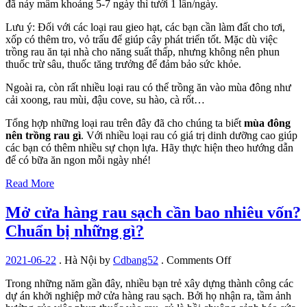
đã nảy mầm khoảng 5-7 ngày thì tưới 1 lần/ngày.
Lưu ý: Đối với các loại rau gieo hạt, các bạn cần làm đất cho tơi,
xốp có thêm tro, vỏ trấu để giúp cây phát triển tốt. Mặc dù việc
trồng rau ăn tại nhà cho năng suất thấp, nhưng không nên phun
thuốc trừ sâu, thuốc tăng trưởng để đảm bảo sức khỏe.
Ngoài ra, còn rất nhiều loại rau có thể trồng ăn vào mùa đông như
cải xoong, rau mùi, đậu cove, su hào, cà rốt…
Tổng hợp những loại rau trên đây đã cho chúng ta biết
mùa đông
nên trồng rau gì
. Với nhiều loại rau có giá trị dinh dưỡng cao giúp
các bạn có thêm nhiều sự chọn lựa. Hãy thực hiện theo hướng dẫn
để có bữa ăn ngon mỗi ngày nhé!
Read More
Mở cửa hàng rau sạch cần bao nhiêu vốn?
Chuẩn bị những gì?
on
2021-06-22
.
Hà Nội
by
Cdbang52
.
Comments Off
Mở
Trong những năm gần đây, nhiều bạn trẻ xây dựng thành công các
cửa
dự án khởi nghiệp mở cửa hàng rau sạch. Bởi họ nhận ra, tầm ảnh
hàng