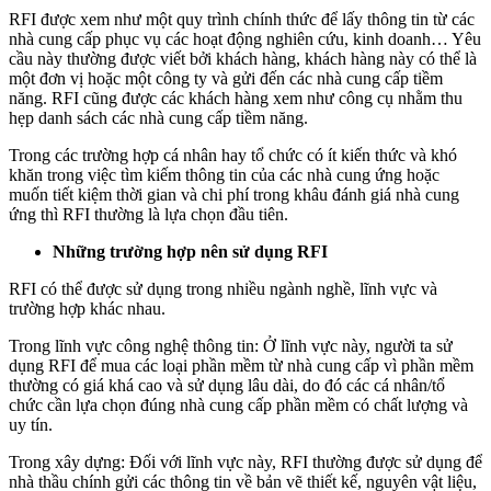
Của
RFI được xem như một quy trình chính thức để lấy thông tin từ các
RFI
nhà cung cấp phục vụ các hoạt động nghiên cứu, kinh doanh… Yêu
cầu này thường được viết bởi khách hàng, khách hàng này có thể là
một đơn vị hoặc một công ty và gửi đến các nhà cung cấp tiềm
năng. RFI cũng được các khách hàng xem như công cụ nhằm thu
hẹp danh sách các nhà cung cấp tiềm năng.
Trong các trường hợp cá nhân hay tổ chức có ít kiến thức và khó
khăn trong việc tìm kiếm thông tin của các nhà cung ứng hoặc
muốn tiết kiệm thời gian và chi phí trong khâu đánh giá nhà cung
ứng thì RFI thường là lựa chọn đầu tiên.
Những trường hợp nên sử dụng RFI
RFI có thể được sử dụng trong nhiều ngành nghề, lĩnh vực và
trường hợp khác nhau.
Trong lĩnh vực công nghệ thông tin: Ở lĩnh vực này, người ta sử
dụng RFI để mua các loại phần mềm từ nhà cung cấp vì phần mềm
thường có giá khá cao và sử dụng lâu dài, do đó các cá nhân/tổ
chức cần lựa chọn đúng nhà cung cấp phần mềm có chất lượng và
uy tín.
Trong xây dựng: Đối với lĩnh vực này, RFI thường được sử dụng để
nhà thầu chính gửi các thông tin về bản vẽ thiết kế, nguyên vật liệu,