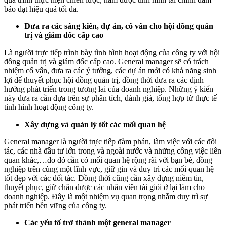
bảo đạt hiệu quả tối đa.
Đưa ra các sáng kiến, dự án, cố vấn cho hội đồng quản
trị và giám đốc cấp cao
Là người trực tiếp trình bày tình hình hoạt động của công ty với hội
đồng quản trị và giám đốc cấp cao. General manager sẽ có trách
nhiệm cố vấn, đưa ra các ý tưởng, các dự án mới có khả năng sinh
lợi để thuyết phục hội đồng quản trị, đồng thời đưa ra các định
hướng phát triển trong tương lai của doanh nghiệp. Những ý kiến
này đưa ra cần dựa trên sự phân tích, đánh giá, tổng hợp từ thực tế
tình hình hoạt động công ty.
Xây dựng và quản l
ý
tốt các mối quan hệ
General manager là người trực tiếp đàm phán, làm việc với các đối
tác, các nhà đầu tư lớn trong và ngoài nước và những công việc liên
quan khác,…do đó cần có mối quan hệ rộng rãi với bạn bè, đồng
nghiệp trên cùng một lĩnh vực, giữ gìn và duy trì các mối quan hệ
tốt đẹp với các đối tác. Đồng thời cũng cần xây dựng niềm tin,
thuyết phục, giữ chân được các nhân viên tài giỏi ở lại làm cho
doanh nghiệp. Đây là một nhiệm vụ quan trọng nhằm duy trì sự
phát triển bền vững của công ty.
Các yếu tố trở thành một general manager