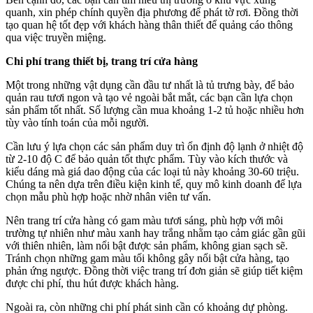
quanh, xin phép chính quyền địa phương để phát tờ rơi. Đồng thời
tạo quan hệ tốt đẹp với khách hàng thân thiết để quảng cáo thông
qua việc truyền miệng.
Chi phí trang thiết bị, trang trí cửa hàng
Một trong những vật dụng cần đầu tư nhất là tủ trưng bày, để bảo
quản rau tươi ngon và tạo vẻ ngoài bắt mắt, các bạn cần lựa chọn
sản phẩm tốt nhất. Số lượng cần mua khoảng 1-2 tủ hoặc nhiều hơn
tùy vào tính toán của mỗi người.
Cần lưu ý lựa chọn các sản phẩm duy trì ổn định độ lạnh ở nhiệt độ
từ 2-10 độ C để bảo quản tốt thực phẩm. Tùy vào kích thước và
kiểu dáng mà giá dao động của các loại tủ này khoảng 30-60 triệu.
Chúng ta nên dựa trên điều kiện kinh tế, quy mô kinh doanh để lựa
chọn mẫu phù hợp hoặc nhờ nhân viên tư vấn.
Nên trang trí cửa hàng có gam màu tươi sáng, phù hợp với môi
trường tự nhiên như màu xanh hay trắng nhằm tạo cảm giác gần gũi
với thiên nhiên, làm nổi bật được sản phẩm, không gian sạch sẽ.
Tránh chọn những gam màu tối không gây nổi bật cửa hàng, tạo
phản ứng ngược. Đồng thời việc trang trí đơn giản sẽ giúp tiết kiệm
được chi phí, thu hút được khách hàng.
Ngoài ra, còn những chi phí phát sinh cần có khoảng dự phòng.