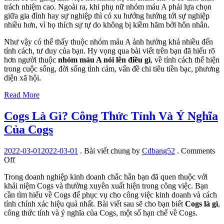
trách nhiệm cao. Ngoài ra, khi phụ nữ nhóm máu A phải lựa chọn
giữa gia đình hay sự nghiệp thì có xu hướng hướng tới sự nghiệp
nhiều hơn, vì họ thích sự tự do không bị kiềm hãm bởi hôn nhân.
Như vậy có thể thấy thuộc nhóm máu A ảnh hưởng khá nhiều đến
tính cách, tư duy của bạn. Hy vọng qua bài viết trên bạn đã hiểu rõ
hơn người thuộc
nhóm máu A nói lên điều gì
, về tính cách thể hiện
trong cuộc sống, đời sống tình cảm, vấn đề chi tiêu tiền bạc, phương
diện xã hội.
Read More
Cogs Là Gì? Công Thức Tính Và Ý Nghĩa
Của Cogs
2022-03-01
2022-03-01
.
Bài viết chung
by
Cdbang52
.
Comments
on
Off
Cogs
Trong doanh nghiệp kinh doanh chắc hẳn bạn đã quen thuộc với
Là
khái niệm Cogs và thường xuyên xuất hiện trong công việc. Bạn
Gì?
cần tìm hiểu về Cogs để phục vụ cho công việc kinh doanh và cách
Công
tính chính xác hiệu quả nhất. Bài viết sau sẽ cho bạn biết
Cogs là gì
,
Thức
công thức tính và ý nghĩa của Cogs, một số hạn chế về Cogs.
Tính
Và