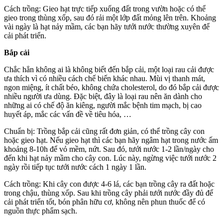
Cách trồng: Gieo hạt trực tiếp xuống đất trong vườn hoặc có thể
gieo trong thùng xốp, sau đó rải một lớp đất mỏng lên trên. Khoảng
vài ngày là hạt nảy mầm, các bạn hãy tưới nước thường xuyên để
cải phát triển.
Bắp cải
Chắc hẳn không ai là không biết đến bắp cải, một loại rau cải được
ưa thích vì có nhiều cách chế biến khác nhau. Mùi vị thanh mát,
ngon miệng, ít chất béo, không chứa cholesterol, do đó bắp cải được
nhiều người ưa dùng. Đặc biệt, đây là loại rau nên ăn dành cho
những ai có chế độ ăn kiêng, người mắc bệnh tim mạch, bị cao
huyết áp, mắc các vấn đề về tiêu hóa, …
Chuẩn bị: Trồng bắp cải cũng rất đơn giản, có thể trồng cây con
hoặc gieo hạt. Nếu gieo hạt thì các bạn hãy ngâm hạt trong nước ấm
khoảng 8-10h để vỏ mềm, nứt. Sau đó, tưới nước 1-2 lần/ngày cho
đến khi hạt nảy mầm cho cây con. Lúc này, ngừng việc tưới nước 2
ngày rồi tiếp tục tưới nước cách 1 ngày 1 lần.
Cách trồng: Khi cây con được 4-6 lá, các bạn trồng cây ra đất hoặc
trong chậu, thùng xốp. Sau khi trồng cây phải tưới nước đầy đủ để
cải phát triển tốt, bón phân hữu cơ, không nên phun thuốc để có
nguồn thực phẩm sạch.