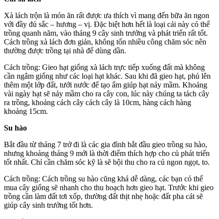
Xà lách trộn là món ăn rất được ưa thích vì mang đến bữa ăn ngon
với đầy đủ sắc – hương – vị. Đặc biệt hơn hết là loại cải này có thể
trồng quanh năm, vào tháng 9 cây sinh trưởng và phát triển rất tốt.
Cách trồng xà lách đơn giản, không tốn nhiều công chăm sóc nên
thường được trồng tại nhà để dùng dần.
Cách trồng: Gieo hạt giống xà lách trực tiếp xuống đất mà không
cần ngâm giống như các loại hạt khác. Sau khi đã gieo hạt, phủ lên
thêm một lớp đất, tưới nước để tạo ẩm giúp hạt nảy mầm. Khoảng
vài ngày hạt sẽ nảy mầm cho ra cây con, lúc này chúng ta tách cây
ra trồng, khoảng cách cây cách cây là 10cm, hàng cách hàng
khoảng 15cm.
Su hào
Bắt đầu từ tháng 7 trở đi là các gia đình bắt đầu gieo trồng su hào,
nhưng khoảng tháng 9 mới là thời điểm thích hợp cho củ phát triển
tốt nhất. Chỉ cần chăm sóc kỹ là sẽ bội thu cho ra củ ngon ngọt, to.
Cách trồng: Cách trồng su hào cũng khá dễ dàng, các bạn có thể
mua cây giống sẽ nhanh cho thu hoạch hơn gieo hạt. Trước khi gieo
trồng cần làm đất tơi xốp, thường đất thịt nhẹ hoặc đất pha cát sẽ
giúp cây sinh trưởng tốt hơn.