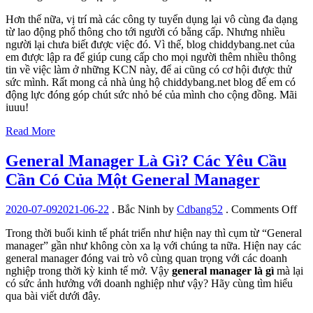
Hơn thế nữa, vị trí mà các công ty tuyển dụng lại vô cùng đa dạng
từ lao động phổ thông cho tới người có bằng cấp. Nhưng nhiều
người lại chưa biết được việc đó. Vì thế, blog chiddybang.net của
em được lập ra để giúp cung cấp cho mọi người thêm nhiều thông
tin về việc làm ở những KCN này, để ai cũng có cơ hội được thử
sức mình. Rất mong cả nhà ủng hộ chiddybang.net blog để em có
động lực đóng góp chút sức nhỏ bé của mình cho cộng đồng. Mãi
iuuu!
Read More
General Manager Là Gì? Các Yêu Cầu
Cần Có Của Một General Manager
on
2020-07-09
2021-06-22
.
Bắc Ninh
by
Cdbang52
.
Comments Off
Gen
Trong thời buổi kinh tế phát triển như hiện nay thì cụm từ “General
Man
manager” gần như không còn xa lạ với chúng ta nữa. Hiện nay các
Là
general manager đóng vai trò vô cùng quan trọng với các doanh
Gì?
nghiệp trong thời kỳ kinh tế mở. Vậy
general manager là gì
mà lại
Cá
có sức ảnh hưởng với doanh nghiệp như vậy? Hãy cùng tìm hiểu
Yê
qua bài viết dưới đây.
Cầ
Cầ