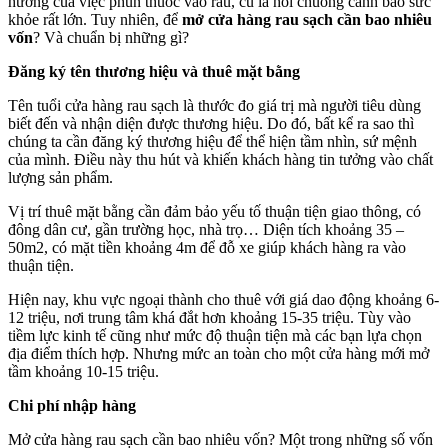
hưởng của việc phun thuốc vào rau, củ là hồi chuông cảnh báo sức
rau
khỏe rất lớn. Tuy nhiên, để
mở cửa hàng rau sạch cần bao nhiêu
sạch
vốn
? Và chuẩn bị những gì?
cần
bao
Đăng ký tên thương hiệu và thuê mặt bằng
nhiêu
vốn?
Tên tuổi cửa hàng rau sạch là thước đo giá trị mà người tiêu dùng
Chuẩn
biết đến và nhận diện được thương hiệu. Do đó, bất kể ra sao thì
bị
chúng ta cần đăng ký thương hiệu để thể hiện tầm nhìn, sứ mệnh
những
của mình. Điều này thu hút và khiến khách hàng tin tưởng vào chất
gì?
lượng sản phẩm.
Vị trí thuê mặt bằng cần đảm bảo yếu tố thuận tiện giao thông, có
đông dân cư, gần trường học, nhà trọ… Diện tích khoảng 35 –
50m2, có mặt tiền khoảng 4m để đỗ xe giúp khách hàng ra vào
thuận tiện.
Hiện nay, khu vực ngoại thành cho thuê với giá dao động khoảng 6-
12 triệu, nơi trung tâm khá đắt hơn khoảng 15-35 triệu. Tùy vào
tiềm lực kinh tế cũng như mức độ thuận tiện mà các bạn lựa chọn
địa điểm thích hợp. Nhưng mức an toàn cho một cửa hàng mới mở
tầm khoảng 10-15 triệu.
Chi phí nhập hàng
Mở cửa hàng rau sạch cần bao nhiêu vốn? Một trong những số vốn