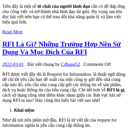
Trên đây là một số
tố chất của người lãnh đạo
cần có để đáp ứng
cho công việc và trở thành nhà lãnh đạo tài giỏi. Hy vọng sau khi
đọc bài viết trên bạn có thể trau dồi khả năng quản lý và làm việc
hiệu quả hơn.
Read More
RFI Là Gì? Những Trường Hợp Nên Sử
Dụng Và Mục Đích Của RFI
on
2022-03-01
.
Bài viết chung
by
Cdbang52
.
Comments Off
RFI
RFI được viết đầy đủ là Request for Information, là thuật ngữ dùng
Là
để chỉ lời yêu cầu hay đề xuất của một công ty gửi đến nhà cung
Gì?
cấp nào đó, yêu cầu nhà cung cấp gửi các thông tin về sản phẩm,
Những
dịch vụ hoặc thông tin của bên cung cấp. Chi tiết hơn về
RFI là gì
,
Trường
cách sử dụng cũng như điểm khác nhau giữa các lĩnh vực khi sử
Hợp
dụng RFI ra sao? Hãy cũng tìm hiểu bài viết sau nhé!
Nên
Sử
Khái niệm
Dụng
Và
Như đã nói trên phần mở đầu, RFI là từ viết tắt của request for
Mục
information nghĩa là yêu cầu cung cấp thông tin.
Đích