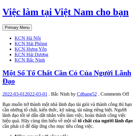
Skip
Việc làm tại Việt Nam cho bạn
to
content
Primary Menu
KCN Hà Nội
KCN Hải Phòng
KCN Hưng Yên
KCN Hải Dương
KCN Bắc Ninh
Một Số Tố Chất Cần Có Của Người Lãnh
Đạo
on
2022-03-01
2022-03-01
.
Bắc Ninh
by
Cdbang52
.
Comments Off
Mộ
Bạn muốn trở thành một nhà lãnh đạo tài giỏi và thành công thì bạn
Số
cần những tố chất, kiến thức, kỹ năng, tài năng riêng biệt. Người
Tố
lãnh đạo tốt sẽ dẫn dắt nhân viên làm việc, hoàn thành công việc
Chấ
hiệu quả. Hãy cùng tìm hiểu về một số
tố chất của người lãnh đạo
Cầ
cần phải có để đáp ứng cho mục tiêu công việc.
Có
Củ