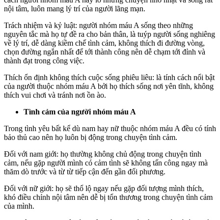
nội tâm, luôn mang lý trí của người lãng mạn.
Trách nhiệm và kỷ luật: người nhóm máu A sống theo những
nguyên tắc mà họ tự đề ra cho bản thân, là tuýp người sống nghiêng
về lý trí, dễ dàng kiềm chế tình cảm, không thích đi đường vòng,
chọn đường ngắn nhất để tới thành công nên dễ chạm tới đỉnh và
thành đạt trong công việc.
Thích ổn định không thích cuộc sống phiêu liêu: là tính cách nổi bật
của người thuộc nhóm máu A bởi họ thích sống nơi yên tĩnh, không
thích vui chơi và tránh nơi ồn ào.
Tình cảm của người nhóm máu A
Trong tình yêu bất kể dù nam hay nữ thuộc nhóm máu A đều có tính
bảo thủ cao nên họ luôn bị động trong chuyện tình cảm.
Đối với nam giới: họ thường không chủ động trong chuyện tình
cảm, nếu gặp người mình có cảm tình sẽ không tấn công ngay mà
thăm dò trước và từ từ tiếp cận đến gần đối phương.
Đối với nữ giới: họ sẽ thổ lộ ngay nếu gặp đối tượng mình thích,
khó điều chỉnh nội tâm nên dễ bị tổn thương trong chuyện tình cảm
của mình.