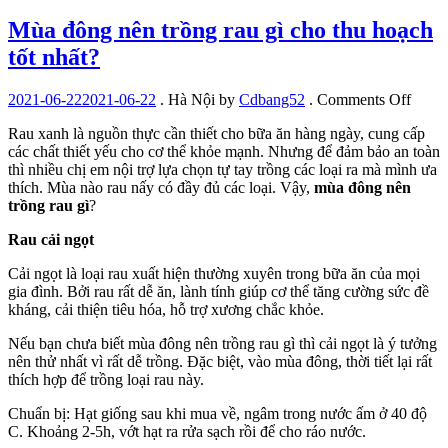
Mùa đông nên trồng rau gì cho thu hoạch
tốt nhất?
on
2021-06-22
2021-06-22
.
Hà Nội
by
Cdbang52
.
Comments Off
Mùa
Rau xanh là nguồn thực cần thiết cho bữa ăn hàng ngày, cung cấp
đông
các chất thiết yếu cho cơ thể khỏe mạnh. Nhưng để đảm bảo an toàn
nên
thì nhiều chị em nội trợ lựa chọn tự tay trồng các loại ra mà mình ưa
trồng
thích. Mùa nào rau nấy có đầy đủ các loại. Vậy,
mùa đông nên
rau
trồng rau gì
?
gì
cho
Rau cải ngọt
thu
hoạch
Cải ngọt là loại rau xuất hiện thường xuyên trong bữa ăn của mọi
tốt
gia đình. Bởi rau rất dễ ăn, lành tính giúp cơ thể tăng cường sức đề
nhất?
kháng, cải thiện tiêu hóa, hỗ trợ xương chắc khỏe.
Nếu bạn chưa biết mùa đông nên trồng rau gì thì cải ngọt là ý tưởng
nên thử nhất vì rất dễ trồng. Đặc biệt, vào mùa đông, thời tiết lại rất
thích hợp để trồng loại rau này.
Chuẩn bị: Hạt giống sau khi mua về, ngâm trong nước ấm ở 40 độ
C. Khoảng 2-5h, vớt hạt ra rửa sạch rồi để cho ráo nước.