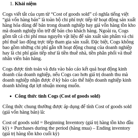
Khái niệm
Ý
Nghĩa
Cogs viết tắt của cụm từ “Cost of goods sold” có nghĩa tiếng việt
Của
“giá vốn hàng bán” là toàn bộ chi phí trực tiếp từ hoạt động sản xuất
Cogs
hàng hóa dùng để bán trong doanh nghiệp hay giá vốn hàng tồn kho
mà doanh nghiệp tồn trữ để bán cho khách hàng. Ngoài ra, Cogs
gồm tất cả chi phí mua nguyên vật liệu để sản xuất sản phẩm và chi
phí thuê lao động trực tiếp tham gia sản xuất. Đặc biệt, Cogs không
bao gồm những chi phí gắn tới hoạt động chung của doanh nghiệp
hay là chi phí gián tiếp như là tiền thuê nhà, tiền phân phối và thuê
nhân viên bán hàng.
Cogs được tính toán và đưa vào báo cáo kết quả hoạt động kinh
doanh của doanh nghiệp, nếu Cogs cao hơn giá trị doanh thu mà
doanh nghiệp nhận được ở kỳ báo cáo thể hiện doanh nghiệp kinh
doanh không đạt lợi nhuận mong muốn.
Công thức tính Cogs (Cost of goods sold)
Công thức chung thường được áp dụng để tính Cost of goods sold
(giá vốn hàng bán) là:
Cost of goods sold = Beginning Inventory (giá trị hàng tồn kho đầu
kỳ) + Purchases during the period (hàng mua) – Ending inventory
(giá trị hàng tồn kho cuối kỳ)