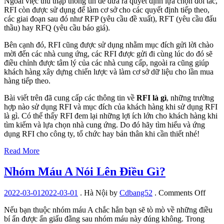
Ngoài việc thu thập thông tin để đưa ra quyết định lựa chọn đối tác,
RFI còn được sử dụng để làm cơ sở cho các quyết định tiếp theo,
các giai đoạn sau đó như RFP (yêu cầu đề xuất), RFT (yêu cầu đấu
thầu) hay RFQ (yêu cầu báo giá).
Bên cạnh đó, RFI cũng được sử dụng nhằm mục đích gửi lời chào
mời đến các nhà cung ứng, các RFI được gửi đi cùng lúc do đó sẽ
điều chỉnh được tâm lý của các nhà cung cấp, ngoài ra cũng giúp
khách hàng xây dựng chiến lược và làm cơ sở dữ liệu cho lần mua
hàng tiếp theo.
Bài viết trên đã cung cấp các thông tin về
RFI là gì
, những trường
hợp nào sử dụng RFI và mục đích của khách hàng khi sử dụng RFI
là gì. Có thể thấy RFI đem lại những lợi ích lớn cho khách hàng khi
tìm kiếm và lựa chọn nhà cung ứng. Do đó hãy tìm hiểu và ứng
dụng RFI cho công ty, tổ chức hay bản thân khi cần thiết nhé!
Read More
Nhóm Máu A Nói Lên Điều Gì?
on
2022-03-01
2022-03-01
.
Hà Nội
by
Cdbang52
.
Comments Off
Nhó
Nếu bạn thuộc nhóm máu A chắc hẳn bạn sẽ tò mò về những điều
Máu
bí ẩn được ẩn giấu đằng sau nhóm máu này đúng không. Trong
A