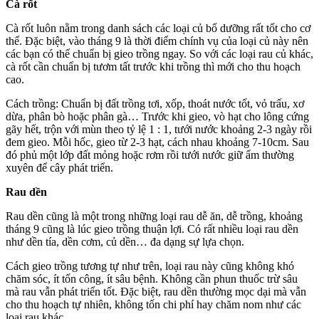
Cà rốt
Cà rốt luôn nằm trong danh sách các loại củ bổ dưỡng rất tốt cho cơ
thể. Đặc biệt, vào tháng 9 là thời điểm chính vụ của loại củ này nên
các bạn có thể chuẩn bị gieo trồng ngay. So với các loại rau củ khác,
cà rốt cần chuẩn bị tươm tất trước khi trồng thì mới cho thu hoạch
cao.
Cách trồng: Chuẩn bị đất trồng tơi, xốp, thoát nước tốt, vỏ trấu, xơ
dừa, phân bò hoặc phân gà… Trước khi gieo, vò hạt cho lông cứng
gãy hết, trộn với mùn theo tỷ lệ 1 : 1, tưới nước khoảng 2-3 ngày rồi
đem gieo. Mỗi hốc, gieo từ 2-3 hạt, cách nhau khoảng 7-10cm. Sau
đó phủ một lớp đất mỏng hoặc rơm rồi tưới nước giữ ẩm thường
xuyên để cây phát triển.
Rau dền
Rau dền cũng là một trong những loại rau dễ ăn, dễ trồng, khoảng
tháng 9 cũng là lúc gieo trồng thuận lợi. Có rất nhiều loại rau dền
như dền tía, dền cơm, củ dền… đa dạng sự lựa chọn.
Cách gieo trồng tương tự như trên, loại rau này cũng không khó
chăm sóc, ít tốn công, ít sâu bệnh. Không cần phun thuốc trừ sâu
mà rau vẫn phát triển tốt. Đặc biệt, rau dền thường mọc dại mà vẫn
cho thu hoạch tự nhiên, không tốn chi phí hay chăm nom như các
loại rau khác.