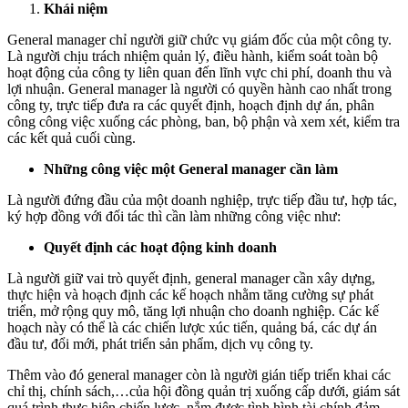
Khái niệm
Có
Củ
General manager chỉ người giữ chức vụ giám đốc của một công ty.
Mộ
Là người chịu trách nhiệm quản lý, điều hành, kiểm soát toàn bộ
Gen
hoạt động của công ty liên quan đến lĩnh vực chi phí, doanh thu và
Man
lợi nhuận. General manager là người có quyền hành cao nhất trong
công ty, trực tiếp đưa ra các quyết định, hoạch định dự án, phân
công công việc xuống các phòng, ban, bộ phận và xem xét, kiểm tra
các kết quả cuối cùng.
Những công việc một General manager cần làm
Là người đứng đầu của một doanh nghiệp, trực tiếp đầu tư, hợp tác,
ký hợp đồng với đối tác thì cần làm những công việc như:
Quyết định các hoạt động kinh doanh
Là người giữ vai trò quyết định, general manager cần xây dựng,
thực hiện và hoạch định các kế hoạch nhằm tăng cường sự phát
triển, mở rộng quy mô, tăng lợi nhuận cho doanh nghiệp. Các kế
hoạch này có thể là các chiến lược xúc tiến, quảng bá, các dự án
đầu tư, đổi mới, phát triển sản phẩm, dịch vụ công ty.
Thêm vào đó general manager còn là người gián tiếp triển khai các
chỉ thị, chính sách,…của hội đồng quản trị xuống cấp dưới, giám sát
quá trình thực hiện chiến lược, nắm được tình hình tài chính đảm