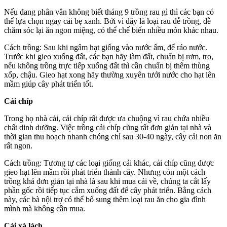
phát
Nếu đang phân vân không biết tháng 9 trồng rau gì thì các bạn có
triển
thể lựa chọn ngay cải bẹ xanh. Bởi vì đây là loại rau dễ trồng, dễ
tốt,
chăm sóc lại ăn ngon miệng, có thể chế biến nhiều món khác nhau.
dinh
dưỡn
Cách trồng: Sau khi ngâm hạt giống vào nước ấm, để ráo nước.
cao?
Trước khi gieo xuống đất, các bạn hãy làm đất, chuẩn bị rơm, tro,
nếu không trồng trực tiếp xuống đất thì cần chuẩn bị thêm thùng
xốp, chậu. Gieo hạt xong hãy thường xuyên tưới nước cho hạt lên
mầm giúp cây phát triển tốt.
Cải chíp
Trong họ nhà cải, cải chíp rất được ưa chuộng vì rau chứa nhiều
chất dinh dưỡng. Việc trồng cải chíp cũng rất đơn giản tại nhà và
thời gian thu hoạch nhanh chóng chỉ sau 30-40 ngày, cây cải non ăn
rất ngon.
Cách trồng: Tương tự các loại giống cải khác, cải chíp cũng được
gieo hạt lên mầm rồi phát triển thành cây. Nhưng còn một cách
trồng khá đơn giản tại nhà là sau khi mua cải về, chúng ta cắt lấy
phần gốc rồi tiếp tục cắm xuống đất để cây phát triển. Bằng cách
này, các bà nội trợ có thể bổ sung thêm loại rau ăn cho gia đình
mình mà không cần mua.
Cải xà lách