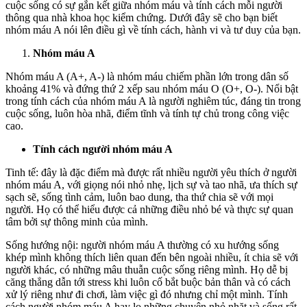
cuộc sống có sự gắn kết giữa nhóm máu và tính cách mỗi người
Nói
thông qua nhà khoa học kiểm chứng. Dưới đây sẽ cho bạn biết
Lên
nhóm máu A nói lên điều gì về tính cách, hành vi và tư duy của bạn.
Điều
Gì?
Nhóm máu A
Nhóm máu A (A+, A-) là nhóm máu chiếm phần lớn trong dân số
khoảng 41% và đứng thứ 2 xếp sau nhóm máu O (O+, O-). Nổi bật
trong tính cách của nhóm máu A là người nghiêm túc, đáng tin trong
cuộc sống, luôn hòa nhã, điểm tĩnh và tính tự chủ trong công việc
cao.
Tính cách người nhóm máu A
Tinh tế: đây là đặc điểm mà được rất nhiều người yêu thích ở người
nhóm máu A, với giọng nói nhỏ nhẹ, lịch sự và tao nhã, ưa thích sự
sạch sẽ, sống tình cảm, luôn bao dung, tha thứ chia sẽ với mọi
người. Họ có thể hiểu được cả những điều nhỏ bé và thực sự quan
tâm bởi sự thông minh của mình.
Sống hướng nội: người nhóm máu A thường có xu hướng sống
khép mình không thích liên quan đến bên ngoài nhiều, ít chia sẽ với
người khác, có những mâu thuẫn cuộc sống riêng mình. Họ dễ bị
căng thẳng dẫn tới stress khi luôn cố bắt buộc bản thân và có cách
xử lý riêng như đi chơi, làm việc gì đó nhưng chỉ một mình. Tính
cách người nhóm máu A hay lo những chuyện nhỏ nhặt và sống rất