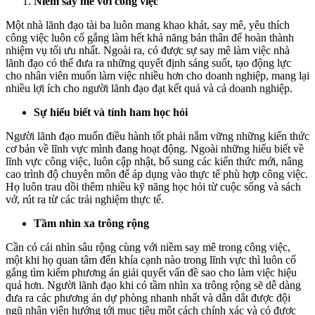
Niềm say mê với công việc
Ng
Lã
Một nhà lãnh đạo tài ba luôn mang khao khát, say mê, yêu thích
Đạ
công việc luôn cố gắng làm hết khả năng bản thân để hoàn thành
nhiệm vụ tối ưu nhất. Ngoài ra, có được sự say mê làm việc nhà
lãnh đạo có thể đưa ra những quyết định sáng suốt, tạo động lực
cho nhân viên muốn làm việc nhiều hơn cho doanh nghiệp, mang lại
nhiều lợi ích cho người lãnh đạo đạt kết quả và cả doanh nghiệp.
Sự hiểu biết và tính ham học hỏi
Người lãnh đạo muốn điều hành tốt phải nắm vững những kiến thức
cơ bản về lĩnh vực mình đang hoạt động. Ngoài những hiểu biết về
lĩnh vực công việc, luôn cập nhật, bổ sung các kiến thức mới, nâng
cao trình độ chuyên môn để áp dụng vào thực tế phù hợp công việc.
Họ luôn trau dồi thêm nhiều kỹ năng học hỏi từ cuộc sống và sách
vở, rút ra từ các trải nghiệm thực tế.
Tầm nhìn xa trông rộng
Cần có cái nhìn sâu rộng cùng với niềm say mê trong công việc,
một khi họ quan tâm đến khía cạnh nào trong lĩnh vực thì luôn cố
gắng tìm kiếm phương án giải quyết vấn đề sao cho làm việc hiệu
quả hơn. Người lãnh đạo khi có tầm nhìn xa trông rộng sẽ dễ dàng
đưa ra các phương án dự phòng nhanh nhất và dẫn dắt được đội
ngũ nhân viên hướng tới mục tiêu một cách chính xác và có được