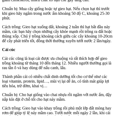
Chuẩn bị: Mua cây giống hoặc tự gieo hạt. Nếu chọn hạt thì trước
khi gieo hãy ngâm trong nước ấm khoảng 50 độ C, khoảng 25-30
phút.
Cách trồng: Gieo hạt xuống đất, khoảng 2 tuần thì hạt bắt đầu nảy
mầm, các bạn hãy chọn những cây khỏe mạnh rồi trồng ra đất hoặc
thùng xốp. Chú ý trồng khoảng cách giữa các cây khoảng 10-20cm
để cây phát triển tốt, đồng thời thường xuyên tưới nước 2 lần/ngày.
Cải cúc
Cải cúc cũng là loại cải được ưa chuộng và rất thích hợp để gieo
trồng khoảng từ tháng 10 đến tháng 12. Nhiều người thường gọi là
rau tần ô và hay dùng để nấu canh, lẩu.
Thành phần cải có nhiều chất dinh dưỡng tốt cho cơ thể như các
loại vitamin, protein, lipid…, mùi vị lại dễ ăn, có tính mát giúp lợi
tiêu hóa, trừ đờm, khai vị…
Chuẩn bị: Cho hạt giống vào chai nhựa rồi ngâm với nước ấm, đậy
nắp kín đặt ở chỗ tối cho hạt nảy mầm.
Cách trồng: Gieo hạt vào khay trồng rồi phủ một lớp đất mỏng hay
rơm để giúp tỷ lệ nảy mầm cao. Tưới nước mỗi ngày 2 lần, khi cải