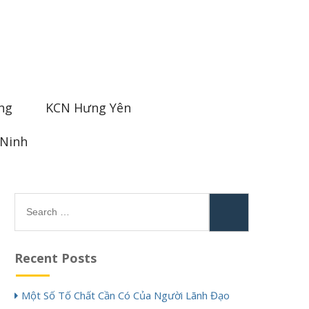
ng
KCN Hưng Yên
 Ninh
Search
for:
Recent Posts
Một Số Tố Chất Cần Có Của Người Lãnh Đạo