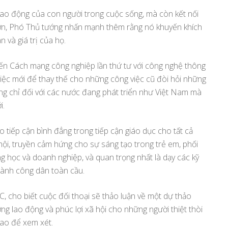
 lao động của con người trong cuộc sống, mà còn kết nối
u hơn, Phó Thủ tướng nhấn mạnh thêm rằng nó khuyến khích
 và giá trị của họ.
n Cách mạng công nghiệp lần thứ tư với công nghệ thông
 việc mới để thay thế cho những công việc cũ đòi hỏi những
ng chỉ đối với các nước đang phát triển như Việt Nam mà
i.
iếp cận bình đẳng trong tiếp cận giáo dục cho tất cả
ội, truyền cảm hứng cho sự sáng tạo trong trẻ em, phối
ường học và doanh nghiệp, và quan trọng nhất là dạy các kỹ
hành công dân toàn cầu.
 cho biết cuộc đối thoại sẽ thảo luận về một dự thảo
ờng lao động và phúc lợi xã hội cho những người thiệt thòi
cao để xem xét.