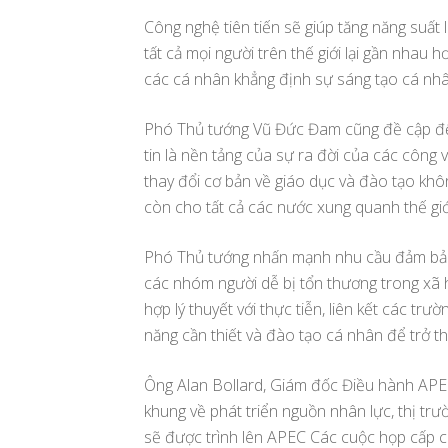
Công nghệ tiên tiến sẽ giúp tăng năng suất
tất cả mọi người trên thế giới lại gần nha
các cá nhân khẳng định sự sáng tạo cá nhân
Phó Thủ tướng Vũ Đức Đam cũng đề cập đế
tin là nền tảng của sự ra đời của các công
thay đổi cơ bản về giáo dục và đào tạo khô
còn cho tất cả các nước xung quanh thế giớ
Phó Thủ tướng nhấn mạnh nhu cầu đảm bảo t
các nhóm người dễ bị tổn thương trong xã h
hợp lý thuyết với thực tiễn, liên kết các tr
năng cần thiết và đào tạo cá nhân để trở t
Ông Alan Bollard, Giám đốc Điều hành APEC,
khung về phát triển nguồn nhân lực, thị trư
sẽ được trình lên APEC Các cuộc họp cấp 