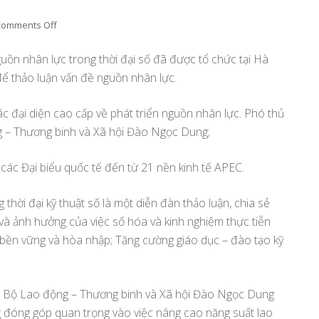
on
Comments Off
Chính
Sách
guồn nhân lực trong thời đại số đã được tổ chức tại Hà
Cấp
 để thảo luận vấn đề nguồn nhân lực.
Cao
Đối
c đại diện cao cấp về phát triển nguồn nhân lực. Phó thủ
Thoại
Về
 – Thương binh và Xã hội Đào Ngọc Dung;
Phát
Triển
 các Đại biểu quốc tế đến từ 21 nền kinh tế APEC.
Nguồn
Nhân
 thời đại kỹ thuật số là một diễn đàn thảo luận, chia sẻ
Lực
Trong
 và ảnh hưởng của việc số hóa và kinh nghiệm thực tiễn
Thời
g bền vững và hòa nhập; Tăng cường giáo dục – đào tạo kỹ
Đại
Số
g Bộ Lao động – Thương binh và Xã hội Đào Ngọc Dung
 đóng góp quan trọng vào việc nâng cao năng suất lao