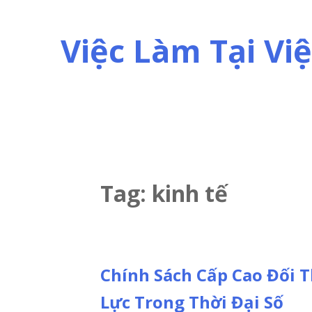
Skip
to
Việc Làm Tại V
content
Tag:
kinh tế
Chính Sách Cấp Cao Đối 
Lực Trong Thời Đại Số