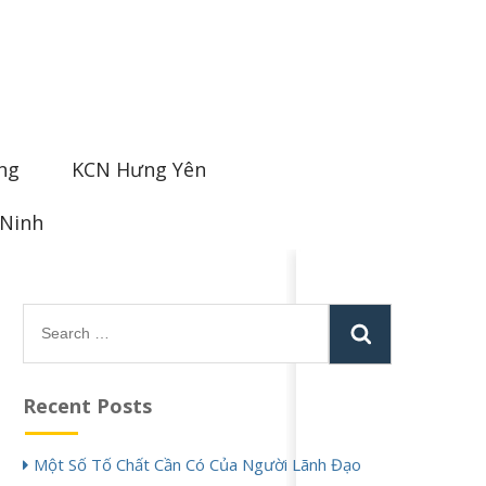
ng
KCN Hưng Yên
 Ninh
Search
for:
Recent Posts
Một Số Tố Chất Cần Có Của Người Lãnh Đạo