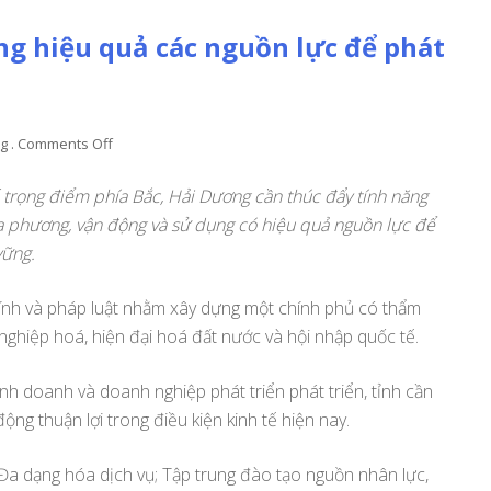
ng hiệu quả các nguồn lực để phát
on
ng
.
Comments Off
Hải
Dương
 trọng điểm phía Bắc, Hải Dương cần thúc đẩy tính năng
kêu
a phương, vận động và sử dụng có hiệu quả nguồn lực để
gọi
vững.
sử
dụng
hiệu
ính và pháp luật nhằm xây dựng một chính phủ có thẩm
quả
ghiệp hoá, hiện đại hoá đất nước và hội nhập quốc tế.
các
nguồn
inh doanh và doanh nghiệp phát triển phát triển, tỉnh cần
lực
ng thuận lợi trong điều kiện kinh tế hiện nay.
để
phát
triển
 Đa dạng hóa dịch vụ; Tập trung đào tạo nguồn nhân lực,
bền